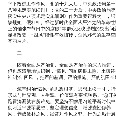
率下改进工作作风。党的十九大后，中央政治局第一
八项规定实施细则》；党的二十大后，中央政治局第
落实中央八项规定实施细则》作为重要议程之一，强
铁规矩、硬杠杠。经过新时代全面从严治党的革命性锻
上的铺张”“节日中的腐败”等群众反映强烈的突出
显著改变，“四风”惯性有效扭转，歪风邪气的生存
亮丽名片。
三
随着全面从严治党、全面从严治军的深入推进，
但也应清醒地认识到，“四风”问题病根未除、土壤
神纠治“四风”，把严的基调、严的措施、严的氛围
筑牢纠治“四风”的思想根基。思想上松一寸，行
形式与世界观、人生观、价值观有密切联系。“总开
跑冒滴漏就在所难免。要坚持不懈用习近平新时代中
彻习近平强军思想，坚定理想信念、增强党性修养、
风，养成俭朴之风，经常对作风之弊、行为之垢开展