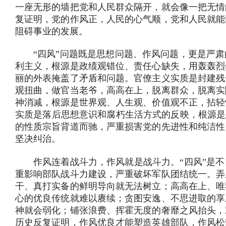
一座无形的墙把党和人民群众隔开，就会像一把无情
复证明，党的作风正，人民的心气顺，党和人民就能
阻碍事业的发展。
“四风”问题既是思想问题、作风问题，更是严
利主义，根源是政绩观错位、责任心缺失，用轰轰烈
丽的外表掩盖了矛盾和问题。官僚主义实质是封建残
观扭曲，做官当老爷，高高在上，脱离群众，脱离实
神消减，根源是世界观、人生观、价值观不正，拈轻
实质是落后思想意识和腐朽生活方式的反映，根源是
的性质宗旨背道而驰，严重损害党的先进性和纯洁性
坚决纠治。
作风连着战斗力，作风就是战斗力。“四风”是
重影响部队战斗力建设，严重破坏军队团结统一。弄
干、真打实备的鲜明导向就无法树立；高高在上、唯
心的优良传统就难以赓续；贪图安逸、不思进取的享
神就会弱化；铺张浪费、挥霍无度的奢靡之风抬头，
历史反复证明，作风优良才能塑造英雄部队，作风松