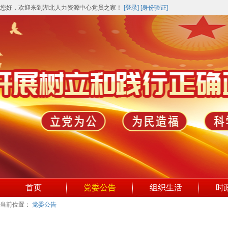
您好，欢迎来到湖北人力资源中心党员之家！
[登录]
[身份验证]
首页
党委公告
组织生活
时
当前位置：
党委公告